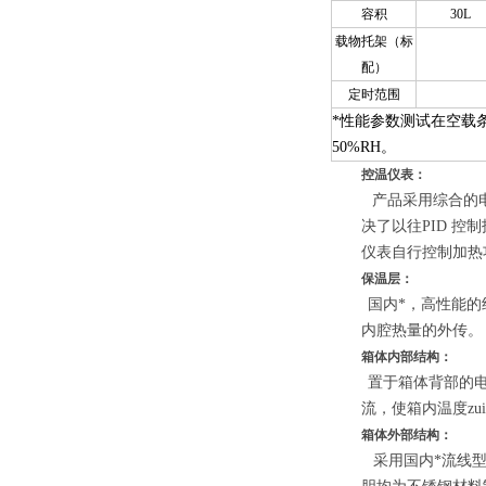
容积
30L
载物托架（标
配）
定时范围
*性能参数测试在空载
50%RH
。
控温仪表：
产品采用综合的
决了以往
PID
控制
仪表自行控制加热
保温层：
国内*，高性能
内腔热量的外传。
箱体内部结构：
置于箱体背部的
流，使箱内温度zu
箱体外部结构：
采用国内*流线