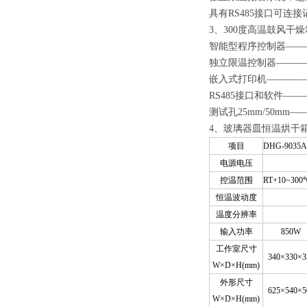
具有RS485接口可
3、300度高温鼓风干
智能型程序控制器———
独立限温控制器————
嵌入式打印机—————
RS485接口和软件—
测试孔25mm/50mm—
4、玻璃器皿恒温烘干
项目
DHG-9035A
电源电压
控温范围
RT+10~300
恒温波动度
温度分辨率
输入功率
850W
工作室尺寸
340×
330
×
3
W×
D
×
H(mm)
外形尺寸
625×
540
×
5
W×
D
×
H(mm)