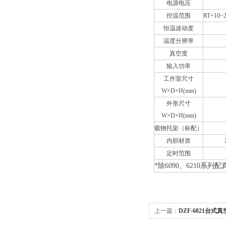
电源电压
控温范围
RT+10~
恒温波动度
温度分辨率
真空度
输入功率
工作室尺寸
W×D×H(mm)
外形尺寸
W×D×H(mm)
载物托架（标配）
内胆材质
定时范围
*除6090、6210系
上一篇：
DZF-6021台