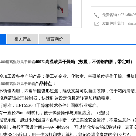
免费咨询：021-60496
发邮件给我们：shanzhiy
相关产品
留言询价
400℃高温鼓风干燥箱（数显
，不锈钢内胆，带定时）
400度高温鼓风干燥箱
控加工设备生产的产品；供工矿企业、化验室、科研单位等作干燥、烘焙
产品特点：
400度高温鼓风干燥箱
不锈钢内胆，四角半圆弧形过渡，隔板支架可以自由装卸，便于箱内清洁
I.D模糊逻辑处理控制器，快速到达设定值且运转更加精确稳定。
行标准：JB/T5520《干燥箱技术条件》国家行业标准。
有一直径25mm测试孔，便于试验操作与测量温度。（选配）
报警系统，超过限制温度即自动中断，保证实验安全运行，不发生意外（
控制，每段可预设时间1—99小时99分，可以简化复杂的试验过程，真
机或RS485接口，用于连续打印或计算机，能记录温度参数的变化状况。