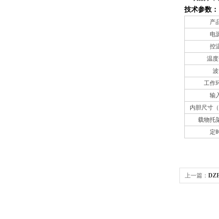
技术参数：
产
电
控
温度
波
工作
输
内胆尺寸（W
载物托
定
上一篇：
DZ
燥箱