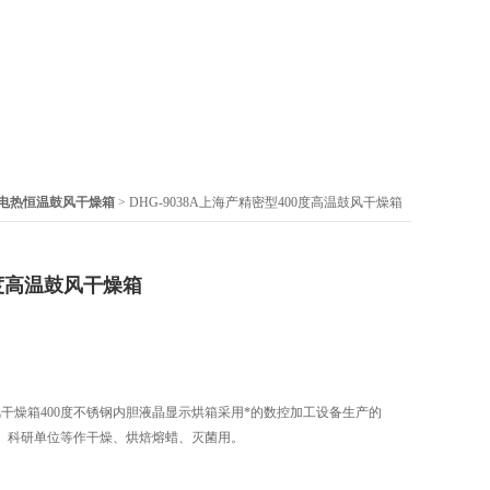
度电热恒温鼓风干燥箱
> DHG-9038A上海产精密型400度高温鼓风干燥箱
度高温鼓风干燥箱
风干燥箱400度不锈钢内胆液晶显示烘箱采用*的数控加工设备生产的
、科研单位等作干燥、烘焙熔蜡、灭菌用。