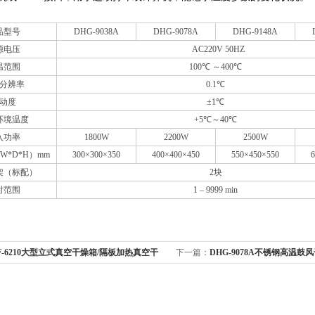
品型号
DHG-9038A
DHG-9078A
DHG-9148A
源电压
AC220V 50HZ
温范围
100℃ ～400℃
分辨率
0.1℃
动度
±1℃
环境温度
+5℃～40℃
入功率
1800W
2200W
2500W
*D*H）mm
300×300×350
400×400×450
550×450×550
架（标配）
2块
时范围
1 – 9999 min
F-6210大型立式真空干燥箱/隔板加热真空干
下一篇：
DHG-9078A不锈钢高温鼓