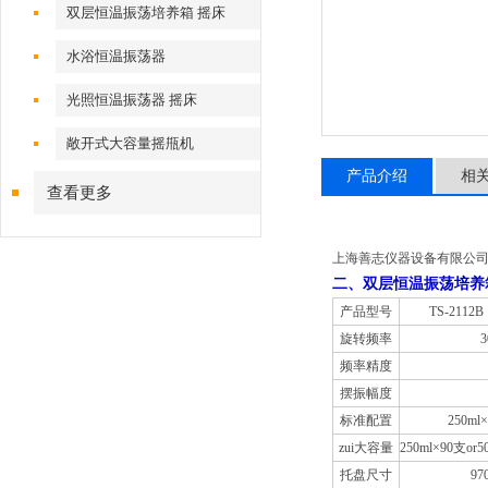
双层恒温振荡培养箱 摇床
水浴恒温振荡器
光照恒温振荡器 摇床
敞开式大容量摇甁机
产品介绍
相
查看更多
上海善志仪器设备有限公
二、双层恒温振荡培养
产品型号
TS-2112B
旋转频率
3
频率精度
摆振幅度
标准配置
250ml
zui大容量
250ml×90支or5
托盘尺寸
97