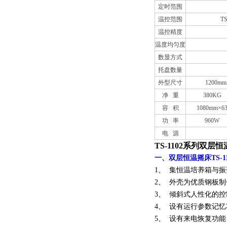
定时范围
温控范围
T
温控精度
温度均匀度
数显方式
托盘数量
外型尺寸
1200mm
净 重
380KG
容 积
1080mm×6
功 率
960W
电 源
TS-1102系列双层
一、双层恒温摇床TS-1
1、 集恒温培养箱与
2、 外壳为优质钢板
3、 倾斜式人性化的
4、 设有运行参数记
5、 设有来电恢复功