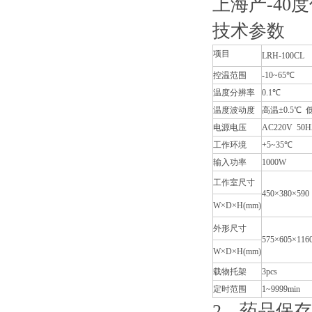
上海产-40
技术参数
项目
LRH-100CL
控温范围
-10~65℃
温度分辨率
0.1℃
温度波动度
高温±0.5℃ 
电源电压
AC220V 50H
工作环境
+5~35℃
输入功率
1000W
工作室尺寸
450×380×590
W×D×H(mm)
外形尺寸
575×605×116
W×D×H(mm)
载物托架
3pcs
定时范围
1~9999min
2、药品保