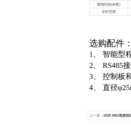
载物托架(标配)
定时范围
选购
1、
智能型
2、
RS48
3、
控制板
4、
直径φ2
上一篇：
DHP-9082电
上海恒温箱价格