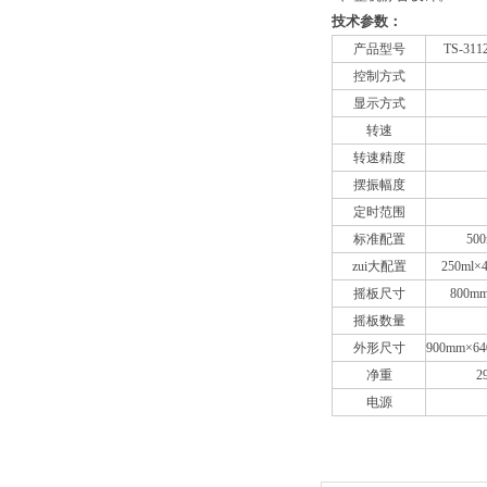
技术参数：
产品型号
TS-3
控制方式
显示方式
转速
转速精度
摆振幅度
定时范围
标准配置
500
zui大配置
250ml×4
摇板尺寸
800m
摇板数量
外形尺寸
900mm×6
净重
2
电源