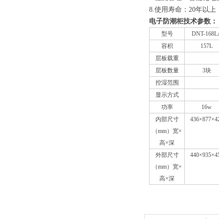
8.使用寿命：20年以
电子防潮柜技术参数：
型号
DNT-168L
容积
157L
层板载重
层板数量
3块
控湿范围
显示方式
功率
16w
内部尺寸
436×877×4
（mm）宽×
高×深
外部尺寸
440×935×4
（mm）宽×
高×深