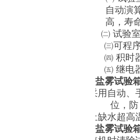
自动演
高，寿
㈡
试验
㈢可程
㈣
积时
㈤
继电
盐雾试验
采用自动、
位，防
止缺水超高
盐雾试验