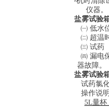
停机时清除
仪器。
盐雾试验
㈠
低水
㈡
超温
㈢
试药
㈣
漏电
器故障
盐雾试验
试药氯
操作说
5L
量杯