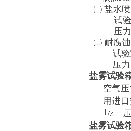
㈠
盐水喷
试
压
㈡
耐腐蚀
试验
压力
盐雾试验
空气压
用进口
1
/
4
盐雾试验