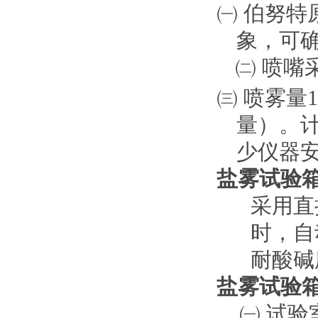
㈠
伯努特
象，可
㈡
喷嘴
㈢
喷雾量
1
量）。
少仪器
盐雾试验
采用直
时，自
耐酸碱
盐雾试验
㈠
试验