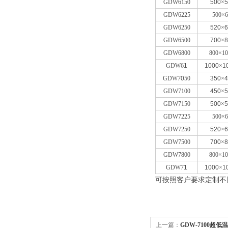
GDW6150
500
×
5
GDW6225
500×6
GDW6250
520
×
6
GDW6500
700
×
8
GDW6800
800×10
GDW6
1
1000
×
1
GDW7
0
50
350
×
4
GDW7100
450
×
5
GDW7150
500
×
5
GDW7225
500×6
GDW7250
520
×
6
GDW7500
700
×
8
GDW7800
800×10
GDW7
1
1000
×
1
可按照客户要求定制不
上一篇：
GDW-7100超