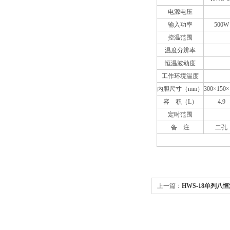
电源电压
输入功率
500W
控温范围
温度分辨率
恒温波动度
工作环境温度
内胆尺寸（mm）
300×150×
容 积（L）
4.9
定时范围
备 注
二孔
上一篇：
HWS-18单列八
箱 水浴锅价格