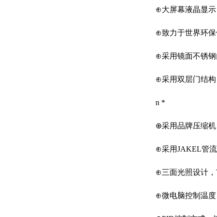
⊕大屏幕液晶显示
⊕致力于世界环保健
⊕采用镜面不锈钢
⊕采用双层门结构
n *
⊕采用品牌压缩机
⊕采用JAKEL管
⊕三面光照设计，T
⊕微电脑控制温度