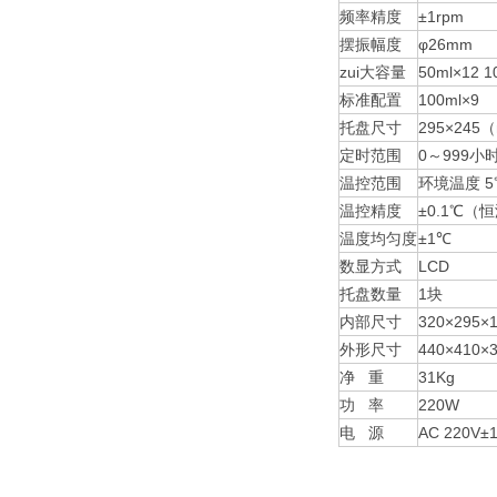
频率精度
±1rpm
摆振幅度
φ26mm
zui大容量
50ml×12 1
标准配置
100ml×9
托盘尺寸
295×245
定时范围
0～999小
温控范围
环境温度 5
温控精度
±0.1℃（
温度均匀度
±1℃
数显方式
LCD
托盘数量
1块
内部尺寸
320×295
外形尺寸
440×410
净 重
31Kg
功 率
220W
电 源
AC 220V±