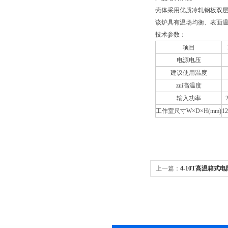
壳体采用优质冷轧钢板双
该炉具有温场均衡、表面
技术参数：
项目
电源电压
建议使用温度
zui高温度
输入功率
工作室尺寸W×D×H(mm)
12
上一篇：
4-10T高温箱式
弗炉