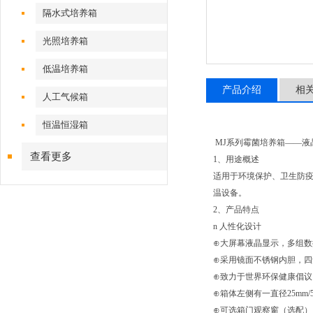
隔水式培养箱
光照培养箱
低温培养箱
产品介绍
相
人工气候箱
恒温恒湿箱
MJ系列霉菌培养箱——液
查看更多
1、用途概述
适用于环境保护、卫生防疫
温设备。
2、产品特点
n 人性化设计
⊕大屏幕液晶显示，多组
⊕采用镜面不锈钢内胆，
⊕致力于世界环保健康倡议，使
⊕箱体左侧有一直径25mm
⊕可选箱门观察窗（选配）