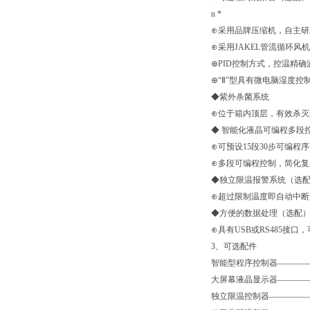
n *
⊕采用品牌压缩机，自主
⊕采用JAKEL管流循环
⊕PID控制方式，控温精确
⊕“Ⅱ”型具有微电脑湿度
◆紫外杀菌系统
⊕位于箱内顶层，有效杀
◆ 智能化液晶可编程多段
⊕可预设15段30步可编程序
⊕多段可编程控制，简化
◆独立限温报警系统（选
⊕超过限制温度即自动中
◆方便的数据处理（选配
⊕具有USB或RS485
3、可选配件
智能型程序控制器—————
大屏幕液晶显示器————
独立限温控制器—————