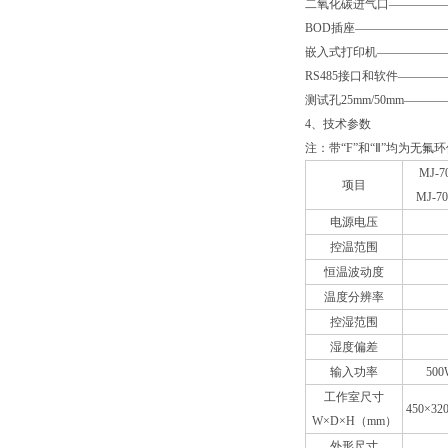
二氧化碳进气口—————
BOD插座————————
嵌入式打印机———————
RS485接口和软件———
测试孔25mm/50mm———
4、技术参数
注：带“F”和“Ⅱ”均为无氟
MJ-7
项目
MJ-70
电源电压
控温范围
恒温波动度
温度分辨率
控湿范围
湿度偏差
输入功率
500
工作室尺寸
450×32
W×D×H（mm）
外形尺寸