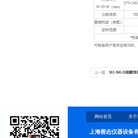
575×545
W×D×H（mm）
公称容积
70
载物托架（标配）
定时范围
*性
可根据用户需求定制500L、80
上一篇：
MJ-300-II细
带湿度控制霉菌培养箱
网站首页
关于
上海善志仪器设备