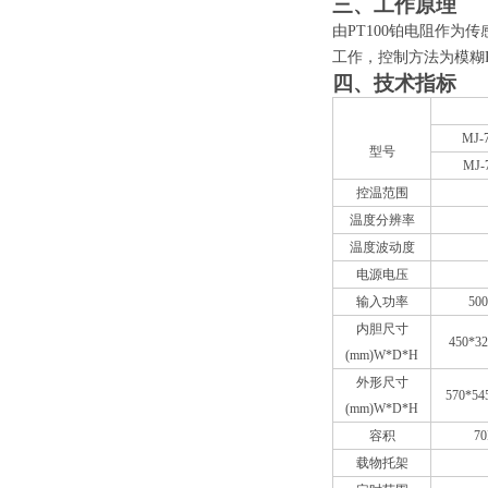
三、工作原理
由PT100铂电阻作
工作，控制方法为模糊
四、技术指标
MJ-7
型号
MJ
-
控温范围
温度分辨率
温度波动度
电源电压
输入功率
50
内胆尺寸
450*32
(mm)W*D*H
外形尺寸
5
7
0*5
4
(mm)W*D*H
容积
70
载物托架