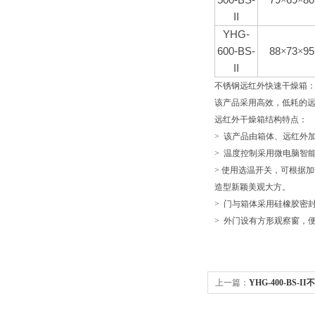
500-BS-
79
×
69
×
80
II
YHG-
600-BS-
88
×
73
×
95
II
不锈钢远红外快速干燥箱
该产品采用高效，低耗的
远红外干燥箱结构特点：
> 该产品由箱体、远红外
> 温度控制采用微电脑智
> 使用选温开关，可根据
造型新颖美观大方。
> 门与箱体采用硅橡胶密
> 外门设有方形观察窗，
上一篇：
YHG-400-BS