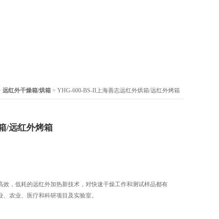
>
远红外干燥箱/烘箱
> YHG-600-BS-II上海善志远红外烘箱/远红外烤箱
箱/远红外烤箱
高效，低耗的远红外加热新技术，对快速干燥工作和测试样品都有
业、农业、医疗和科研项目及实验室。