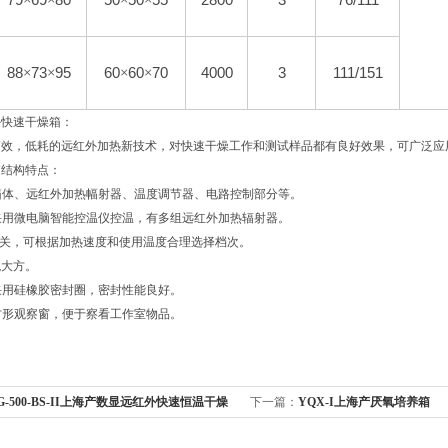
79
×
69
×
80
50
×
50
×
55
2800
3
76/111
88
×
73
×
95
60
×
60
×
70
4000
3
111/151
外快速干燥箱：
高效，低耗的远红外加热新技术，对快速干燥工作和测试样品都有良好效果，可广泛应
箱结构特点：
箱体、远红外加热幅射器、温度调节器、电路控制部分等。
采用微电脑智能控温仪控温，有多组远红外加热辐射器。
开关，可根据加热速度和使用温度合理选择档次。
观大方。
采用硅橡胶密封圈，密封性能良好。
方形观察窗，便于察看工作室物品。
G-500-BS-II上海产数显远红外快速恒温干燥
下一篇：
YQX-I上海产厌氧培养箱