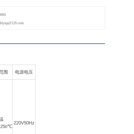
884
iqi@126.com
范围
电源电压
温
220V50Hz
℃
~25
0