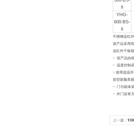
500-BS-
II
YHG-
600-BS-
II
不锈钢远红
该产品采用
远红外干燥
> 该产品由
> 温度控制
> 使用选温
造型新颖美
> 门与箱体
> 外门设有
上一篇：
YH
箱