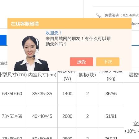
免费咨询：021-60496
发邮件给我们：shanzhiy
欢迎您！
来自局域网的朋友！有什么可以帮
相关产品
留言询价
助您的吗？
燥箱技术参数
额定功率
净重／毛重
外型尺寸
(cm)
内室尺寸
(cm)
搁板
(
块
)
温控
(W)
(Kg)
64
×
50
×
60
35
×
35
×
35
1400
2
36/56
73×53×69
40
×
40
×
45
2000
2
51/81
室
+10
℃