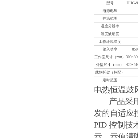
型号
DHG-9
电源电压
控温范围
温度分辨率
温度波动度
工作环境温度
输入功率
85
工作室尺寸（mm）
300×30
外型尺寸（mm）
420×51
载物托架（标配）
定时范围
电热恒温鼓风
产品采用综
发的自适应
PID 控
示，示值清