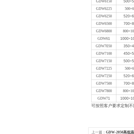
GDW6150
500
×
5
GDW6225
500×6
GDW6250
520
×
6
GDW6500
700
×
8
GDW6800
800×10
GDW6
1
1000
×
1
GDW7
0
50
350
×
4
GDW7100
450
×
5
GDW7150
500
×
5
GDW7225
500×6
GDW7250
520
×
6
GDW7500
700
×
8
GDW7800
800×10
GDW7
1
1000
×
1
可按照客户要求定制不
上一篇：
GDW-2050高