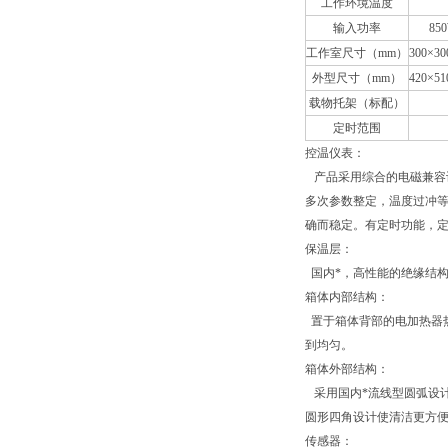
工作环境温度
输入功率
85
工作室尺寸（mm）
300×30
外型尺寸（mm）
420×51
载物托架（标配）
定时范围
控温仪表：
产品采用综合的电磁兼容设
多次参数整定，温度过冲
确而稳定。有定时功能，定时时
保温层：
国内*，高性能的绝缘结构
箱体内部结构：
置于箱体背部的电加热器热
到均匀。
箱体外部结构：
采用国内*流线型圆弧设
圆形四角设计使清洁更方
传感器：