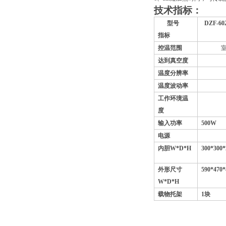
技术指标：
型号
DZF-60
指标
控温范围
达到真空度
温度分辨率
温度波动率
工作环境温
度
输入功率
500W
电源
AC
内胆
W*D*H
300*300*
外形尺寸
590*470*
W*D*H
载物托架
1
块