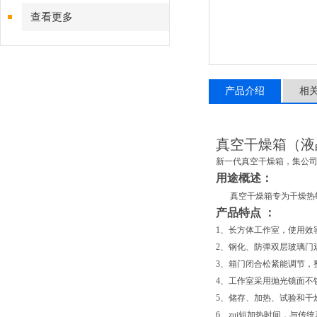
查看更多
产品介绍
相
真空干燥箱
（
液
新一代真空干燥箱，集公司
用途概述：
真空干燥箱专为干燥热
产品特点
：
1
、长方体工作室，使用效容
2
、钢化、防弹双层玻璃门
3
、箱门闭合松紧能调节，
4
、工作室采用抛光镜面不
5
、储存、加热、试验和干
6
、zui短加热时间，与传