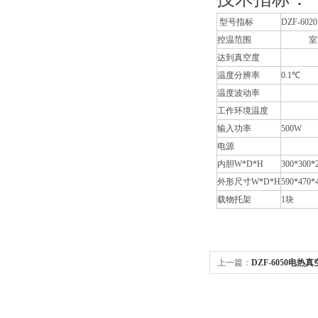
型号
指标
DZF-6020
控温范围
室温+1
达到真空度
＜1
温度分辨率
0.1℃
温度波动率
±
工作环境温度
+
输入功率
500W
电源
AC2
内胆W*D*H
300*300*
外形尺寸W*D*H
590*470*
载物托架
1块
上一篇：
DZF-6050电
术指标