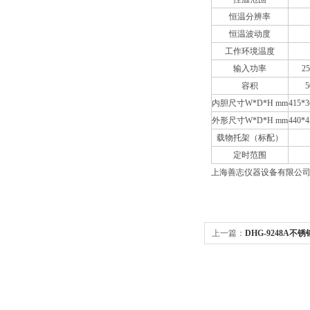
恒温分辨率
恒温波动度
工作环境温度
输入功率
2
容积
5
内胆尺寸W*D*H mm
415*3
外形尺寸W*D*H mm
440*4
载物托架（标配）
定时范围
上海善志仪器设备有限公
上一篇：
DHG-9248A
箱/高温鼓风干燥箱