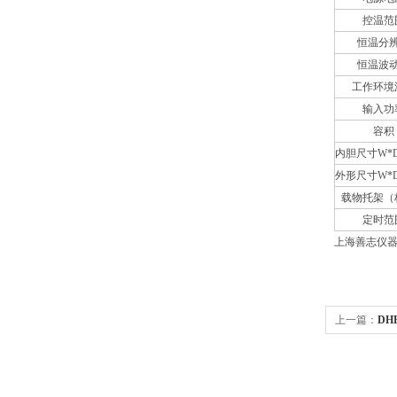
控温范
恒温分
恒温波
工作环境
输入功
容积
内胆尺寸W*D
外形尺寸W*D
载物托架（
定时范
上海善志仪
上一篇：
DH
箱/带定时恒