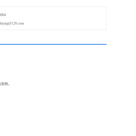
884
iqi@126.com
的加热。