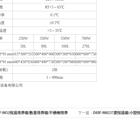
围
RT+5～65℃
辨率
0.1℃
动度
±0.5℃
温度
+5～35℃
率
250W
350W
550W
700W
50L
80L
160L
270L
*H mm
415*360*355
500*400*400
500*500*650
600*600*750
*H mm
440*450*650
480*490*730
580*590*880
680*690*980
标配）
2块
围
1～999min
器设备有限公司
P-9052恒温培养箱/数显培养箱/不锈钢培养
下一篇：
DHP-908237度恒温箱/小
温培养箱
格/上海细菌培养箱