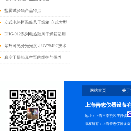
盐雾试验箱产品特点
立式电热恒温鼓风干燥箱 立式大型
烘箱 大型工业干燥箱
DHG-912系列电热鼓风干燥箱适用
范围
紫外可见分光光度计UV754PC技术
参数
真空干燥箱真空泵的维护与保养
网站首页
关于
上海善志仪器设备
地址：上海市奉贤区庄行镇
版权所有：上海善志仪器设备