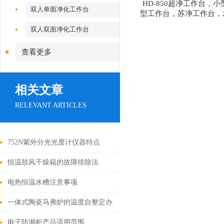
HD-850超净工作台，小
双人单面净化工作台
型工作台，苏净工作台，
净化工作台
双人双面净化工作台
查看更多
相关文章
RELEVANT ARTICLES
752N紫外分光光度计仪器特点
恒温鼓风干燥箱的故障排除法
电热恒温水槽注意事项
一体式陶瓷马弗炉的温度自整定办
法
电子防潮柜产品适用范围