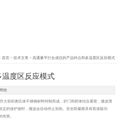
：
首页
>
技术文章
> 高通量平行合成仪的产品特点和多温度区反应模式
多温度区反应模式
89次
2升大容积奥氏体不锈钢材料特制而成，炉门和腔体结合紧密，微波泄
设定的保护值时，微波会自动停止加热。安全防爆膜具有双保险功
的伤害。