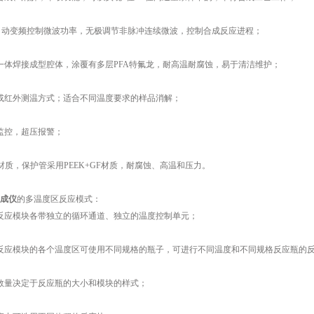
自动变频控制微波功率，无极调节非脉冲连续微波，控制合成反应进程；
体焊接成型腔体，涂覆有多层PFA特氟龙，耐高温耐腐蚀，易于清洁维护；
红外测温方式；适合不同温度要求的样品消解；
控，超压报警；
质，保护管采用PEEK+GF材质，耐腐蚀、高温和压力。
成仪
的多温度区反应模式：
应模块各带独立的循环通道、独立的温度控制单元；
应模块的各个温度区可使用不同规格的瓶子，可进行不同温度和不同规格反应瓶的
量决定于反应瓶的大小和模块的样式；