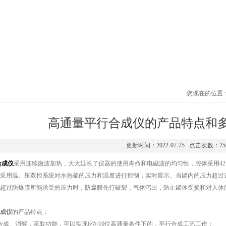
您现在的位置
高通量平行合成仪的产品特点和
更新时间：2022-07-25 点击次数：25
合成仪
采用连续微波加热，大大延长了仪器的使用寿命和电磁波的均匀性，腔体采用4
采用温、压双控系统对水热釜的压力和温度进行控制，实时显示。当罐内的压力超过
力超过防爆膜所能承受的压力时，防爆膜先行破裂，气体泻出，防止罐体受损和对人体
成仪
的产品特点：
、消解，萃取功能，可以实现6位/10位高通量条件下的，平行合成工艺工作；