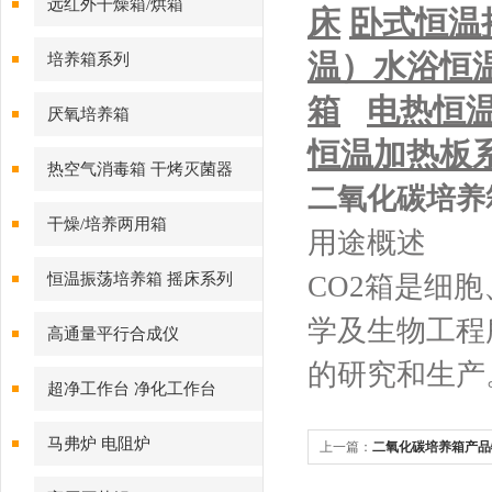
远红外干燥箱/烘箱
床
卧式恒温
温）
水浴恒
培养箱系列
箱
电热恒
厌氧培养箱
恒温加热板
热空气消毒箱 干烤灭菌器
二氧化碳培养
干燥/培养两用箱
用途概述
恒温振荡培养箱 摇床系列
CO2箱是细
学及生物工程
高通量平行合成仪
的研究和生产
超净工作台 净化工作台
马弗炉 电阻炉
上一篇：
二氧化碳培养箱产品