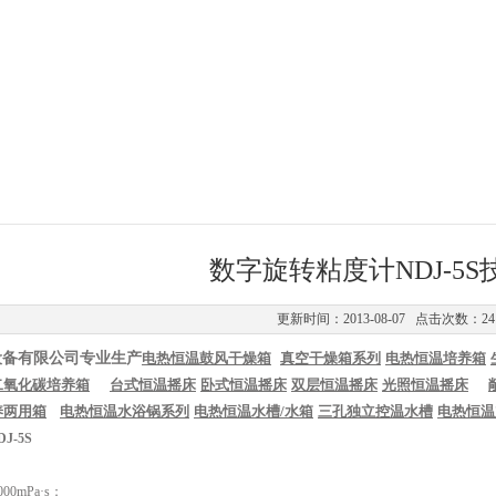
数字旋转粘度计NDJ-5
更新时间：2013-08-07 点击次数：24
设备有限公司专业生产
电热恒温鼓风干燥箱
真空干燥箱系列
电热恒温培养箱
二氧化碳培养箱
台式恒温摇床
卧式恒温摇床
双层恒温摇床
光照恒温摇床
养两用箱
电热恒温水浴锅系列
电热恒温水槽
/
水箱
三孔独立控温水槽
电热恒温
J-5S
00mPa·s；