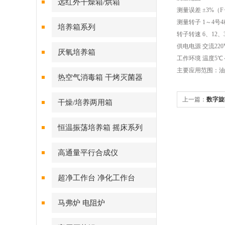
远红外干燥箱/烘箱
测量误差 ±3%（F
测量转子 1～4号
培养箱系列
转子转速 6、12、
供电电源 交流220V
厌氧培养箱
工作环境 温度5℃
主要应用范围：油
热空气消毒箱 干烤灭菌器
上一篇：
数字旋
干燥/培养两用箱
恒温振荡培养箱 摇床系列
高通量平行合成仪
超净工作台 净化工作台
马弗炉 电阻炉