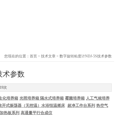
您现在的位置：
首页
>
技术文章
> 数字旋转粘度计NDJ-5S技术参数
S技术参数
19次
生化培养箱
光照培养箱
隔水式培养箱
霉菌培养箱
人工气候培养
敞开式振荡器（无控温）
水浴恒温摇床
超净工作台系列
热空气
加热板系列
高通量平行合成仪