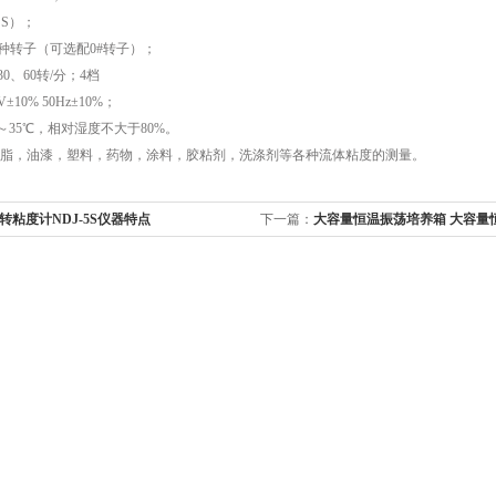
·S）；
4种转子（可选配0#转子）；
30、60转/分；4档
±10% 50Hz±10%；
～35℃，相对湿度不大于80%。
脂，油漆，塑料，药物，涂料，胶粘剂，洗涤剂等各种流体粘度的测量。
转粘度计NDJ-5S仪器特点
下一篇：
大容量恒温振荡培养箱 大容量
大容量恒温摇床技术特点