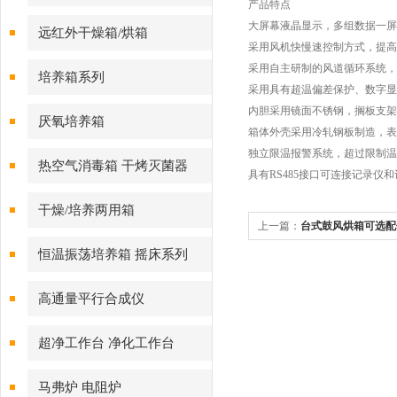
产品特点
大屏幕液晶显示，多组数据一屏
远红外干燥箱/烘箱
采用风机快慢速控制方式，提高
采用自主研制的风道循环系统，
培养箱系列
采用具有超温偏差保护、数字显
内胆采用镜面不锈钢，搁板支架
厌氧培养箱
箱体外壳采用冷轧钢板制造，表
独立限温报警系统，超过限制温
热空气消毒箱 干烤灭菌器
具有RS485接口可连接记录
干燥/培养两用箱
上一篇：
台式鼓风烘箱可选配
恒温振荡培养箱 摇床系列
高通量平行合成仪
超净工作台 净化工作台
马弗炉 电阻炉