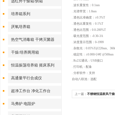
远红外干燥箱/烘箱
. 波长重复性：0.1nm
. 光谱带宽：1.8nm
培养箱系列
. 透色比准确度：±0.3%T
. 透色比重复性：0.1%T
厌氧培养箱
. 透色比范围：0.0-200%T
. 吸光度范围：-0.30-3A
热空气消毒箱 干烤灭菌器
. 浓度显示范围：0-1999
. 杂散光：0.05%T@220nm、360
干燥/培养两用箱
. 稳定性：±0.000/小时 @500nm
. Rs232通讯：USB接口
恒温振荡培养箱 摇床系列
. 打印机：配备
. 分析软件：支持
高通量平行合成仪
自动八联池：选配
超净工作台 净化工作台
上一篇：
不锈钢恒温鼓风干燥
表
马弗炉 电阻炉