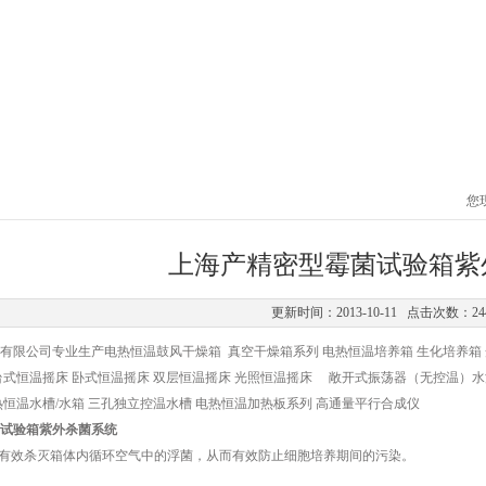
您
上海产精密型霉菌试验箱紫
更新时间：2013-10-11 点击次数：24
有限公司专业生产电热恒温鼓风干燥箱 真空干燥箱系列 电热恒温培养箱 生化培养箱 光
式恒温摇床 卧式恒温摇床 双层恒温摇床 光照恒温摇床 敞开式振荡器（无控温）水浴
热恒温水槽/水箱 三孔独立控温水槽 电热恒温加热板系列 高通量平行合成仪
试验箱紫外杀菌系统
有效杀灭箱体内循环空气中的浮菌，从而有效防止细胞培养期间的污染。