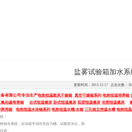
盐雾试验箱加水系
更新时间：2013-12-17 点击次数：36
设备有限公司专业生产
电热恒温鼓风干燥箱
真空干燥箱系列
电热恒温培养箱
二氧化碳培养箱
台式恒温摇床
卧式恒温摇床
双层恒温摇床
光照恒温摇床
养两用箱
电热恒温水浴锅系列
电热恒温水槽
/
水箱
三孔独立控温水槽
电热恒温
统：
种加水系统，自动或手动补充压力桶、试验室水位，防
仪器。