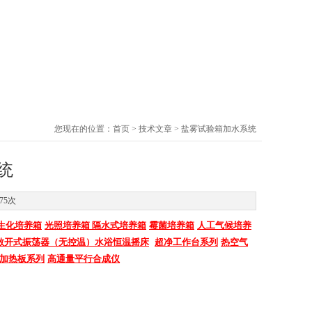
您现在的位置：
首页
>
技术文章
> 盐雾试验箱加水系统
统
75次
生化培养箱
光照培养箱
隔水式培养箱
霉菌培养箱
人工气候培养
敞开式振荡器（无控温）
水浴恒温摇床
超净工作台系列
热空气
加热板系列
高通量平行合成仪