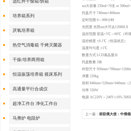
远红外干燥箱/烘箱
zui大容量 250ml×70支 or 500ml×
托盘尺寸 740mm×460mm
培养箱系列
定时范围 0～999小时
光照度 光照zui大可达12000LX
厌氧培养箱
温控范围 室温+5℃～60℃（环
温控精度 ±0.1℃（恒温状态）
热空气消毒箱 干烤灭菌器
温度均匀度 ±1℃
数显方式 LCD液晶显示
干燥/培养两用箱
托盘数量 2块
外型尺寸 950mm×700mm×1260
恒温振荡培养箱 摇床系列
净重 220kg
容积 840mm×520mm×640mm（2
高通量平行合成仪
功率 550W
电源 AC220V～240V±10% 50H
超净工作台 净化工作台
上一篇：
前驻俄大使：中俄领
马弗炉 电阻炉