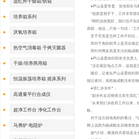
远红外干燥箱/烘箱
●芦山县委常委、宣传部长马
“他曾是我手下，工作非常踏实
培养箱系列
“网民说他冤枉，我们也不知道
原因，他说，只有一句话：“工
厌氧培养箱
至于究竟是怎样工作不到位，马
而对于免职程序上是否合规定，
热空气消毒箱 干烤灭菌器
而针对网友高度关注的杨成毅既
●芦山县委组织部有关负责人
干燥/培养两用箱
“没在规定地点工作，这就是违
随后，记者在芦山县委组织部设
恒温振荡培养箱 摇床系列
报记者问，虽然杨成毅没有在物
●清仁乡乡长*：
高通量平行合成仪
“副乡长走后物资点发生混乱”
“从来我们乡政府工作以来，他
超净工作台 净化工作台
毅。
对于这次就地免职的看法，*说
马弗炉 电阻炉
网上说因为杨成毅走后物资发放
据*介绍，横溪村共星组是全乡