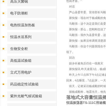
也闹矛盾。”
高压灭菌锅
对话
芦山县委常委、宣传部长马毅强
电子防潮柜
新快报：现在对于杨成毅的免职
马毅强：这个决定是我们县委
电热恒温加热板
新快报：那么，您刚刚也说了
马毅强：我作为县委常委，这
恒温水浴系列
新快报：如果没有调查清楚原
马毅强：你这个问题我现在不
生物安全柜
现了。
回访
高低温试验箱
副乡长被免后仍在一线救灾
新快报讯 昨天凌晨3点，杨成
立式万用电炉
昨天上午11点和下午4点记者
回来，4点睡觉，7点起床，一
药品稳定性试验箱
前天，记者采访杨成毅的时候，
据杨成毅称，地震当天，他先从
紫外光耐气候试验箱
落地式大容量
恒温
恒温振荡器TS-111C用途