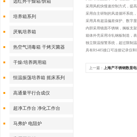
远红外干燥箱/烘箱
采用风机快慢速控制方式，提高
采用自主研制的风道循环系统，
培养箱系列
采用具有超温偏差保护、数字显
内胆采用镜面不锈钢，搁板支架
厌氧培养箱
箱体外壳采用冷轧钢板制造，表
独立限温报警系统，超过限制温
热空气消毒箱 干烤灭菌器
具有RS485接口可连接记录
干燥/培养两用箱
上一篇：
上海产不锈钢数显电
式恒温烘箱 烘干箱
恒温振荡培养箱 摇床系列
高通量平行合成仪
超净工作台 净化工作台
马弗炉 电阻炉