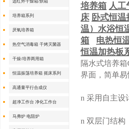
远红外干燥箱/烘箱
培养箱
人工
床
卧式恒温
培养箱系列
温）
水浴恒
厌氧培养箱
箱
电热恒
热空气消毒箱 干烤灭菌器
恒温加热板
干燥/培养两用箱
隔水式培养箱G
界面，简单易
恒温振荡培养箱 摇床系列
高通量平行合成仪
n 采用自主
超净工作台 净化工作台
马弗炉 电阻炉
n 双层门结