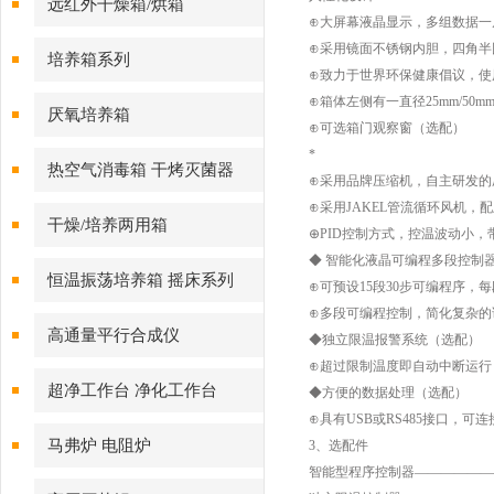
远红外干燥箱/烘箱
⊕大屏幕液晶显示，多组数据一
⊕采用镜面不锈钢内胆，四角半
培养箱系列
⊕致力于世界环保健康倡议，使用1
⊕箱体左侧有一直径25mm/5
厌氧培养箱
⊕可选箱门观察窗（选配）
*
热空气消毒箱 干烤灭菌器
⊕采用品牌压缩机，自主研发的
⊕采用JAKEL管流循环风机
干燥/培养两用箱
⊕PID控制方式，控温波动小，带
◆ 智能化液晶可编程多段控制
恒温振荡培养箱 摇床系列
⊕可预设15段30步可编程序，每
⊕多段可编程控制，简化复杂的
高通量平行合成仪
◆独立限温报警系统（选配）
⊕超过限制温度即自动中断运行
超净工作台 净化工作台
◆方便的数据处理（选配）
⊕具有USB或RS485接口，
马弗炉 电阻炉
3、选配件
智能型程序控制器———————