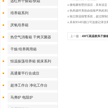
远红外干燥箱/烘箱
n 微电脑智慧控温仪，具有设
n 热风循环系统由低噪声风机
培养箱系列
n 独立限温报警系统，超过限
n 具有RS485接口可连接记
厌氧培养箱
上一篇：
400℃高温鼓风干燥
热空气消毒箱 干烤灭菌器
干燥/培养两用箱
恒温振荡培养箱 摇床系列
高通量平行合成仪
超净工作台 净化工作台
马弗炉 电阻炉