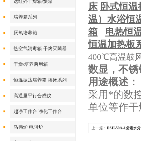
远红外干燥箱/烘箱
床
卧式恒温
温）
水浴恒
培养箱系列
箱
电热恒
厌氧培养箱
恒温加热板
热空气消毒箱 干烤灭菌器
400℃高温鼓
干燥/培养两用箱
数显
，不锈
用途概述：
恒温振荡培养箱 摇床系列
采用*的数
高通量平行合成仪
单位等作干
超净工作台 净化工作台
马弗炉 电阻炉
上一篇：
DSH-50A-1卤素