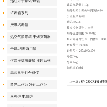
远红外干燥箱/烘箱
建议样品量 3-10g
加热时间 1-99分钟间隔1分钟
培养箱系列
升温程序 标准
通讯 RS232
厌氧培养箱
终点控制 定时、自动
加热温度范围 50-180度
热空气消毒箱 干烤灭菌器
显示内容 水分%、固体%、重
秤盘尺寸 100mm
干燥/培养两用箱
外形尺寸 265x160x150
净重 5kg
恒温振荡培养箱 摇床系列
总重 6kg
加热源 卤素灯
高通量平行合成仪
上一篇：
UV-759CRT扫
超净工作台 净化工作台
马弗炉 电阻炉