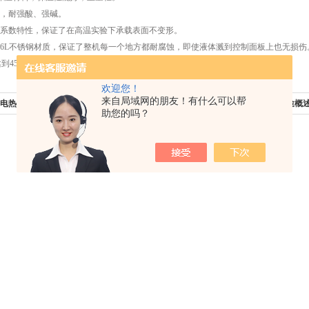
，耐强酸、强碱。
系数特性，保证了在高温实验下承载表面不变形。
16L不锈钢材质，保证了整机每一个地方都耐腐蚀，即使液体溅到控制面板上也无损伤
到450℃。
欢迎您！
来自局域网的朋友！有什么可以帮
-4A电热恒温鼓风干燥箱 恒温烘箱使用和注
下一篇：
防腐型电热恒温加热板用途概
助您的吗？