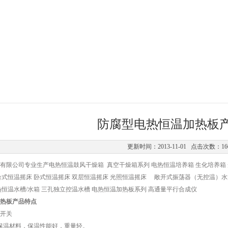
防腐型电热恒温加热板
更新时间：2013-11-01 点击次数：16
有限公司专业生产电热恒温鼓风干燥箱 真空干燥箱系列 电热恒温培养箱 生化培养箱 光
式恒温摇床 卧式恒温摇床 双层恒温摇床 光照恒温摇床 敞开式振荡器（无控温）水浴
热恒温水槽/水箱 三孔独立控温水槽 电热恒温加热板系列 高通量平行合成仪
热板产品特点
开关
保温材料，保温性能好，重量轻。