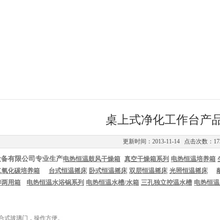
桌上式净化工作台产
更新时间：2013-11-14 点击次数：17
设备有限公司专业生产
电热恒温鼓风干燥箱
真空干燥箱系列
电热恒温培养箱
二氧化碳培养箱
台式恒温摇床
卧式恒温摇床
双层恒温摇床
光照恒温摇床
养两用箱
电热恒温水浴锅系列
电热恒温水槽
/
水箱
三孔独立控温水槽
电热恒温
闭合式玻璃门，操作方便。