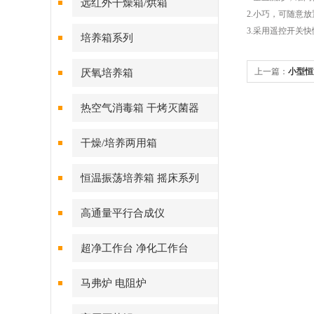
远红外干燥箱/烘箱
2.小巧，可随意
3.采用遥控开关
培养箱系列
上一篇：
小型恒
厌氧培养箱
箱控温仪表
热空气消毒箱 干烤灭菌器
干燥/培养两用箱
恒温振荡培养箱 摇床系列
高通量平行合成仪
超净工作台 净化工作台
马弗炉 电阻炉