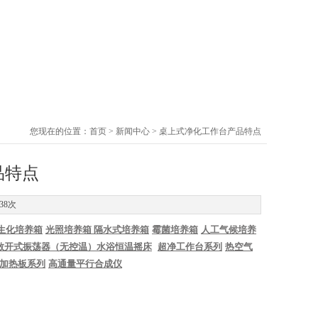
您现在的位置：
首页
>
新闻中心
> 桌上式净化工作台产品特点
品特点
38次
生化培养箱
光照培养箱
隔水式培养箱
霉菌培养箱
人工气候培养
敞开式振荡器（无控温）
水浴恒温摇床
超净工作台系列
热空气
加热板系列
高通量平行合成仪