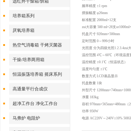
远红外干燥箱/烘箱
频率精度 ±1 rpm
摆振幅度 φ26mm
培养箱系列
标准配置 2000ml×12支
zui大容量 500 ml×28支or1000ml×
厌氧培养箱
托盘尺寸 920mm×500mm
定时范围 0～999小时
热空气消毒箱 干烤灭菌器
光照度 分为四级光照1.2.3.4zui大
温控范围 4℃～60℃（环境温度
干燥/培养两用箱
温控精度 ±0.1℃（恒温状态）
温度均匀度 ±1℃
恒温振荡培养箱 摇床系列
数显方式 LCD液晶显示
托盘数量 1块
高通量平行合成仪
外型尺寸 1200mm×740mm×100
净重 183kg
超净工作台 净化工作台
容积 970mm×565mm×480mm（2
功率 950W
马弗炉 电阻炉
电源 AC220V～240V±10% 50H