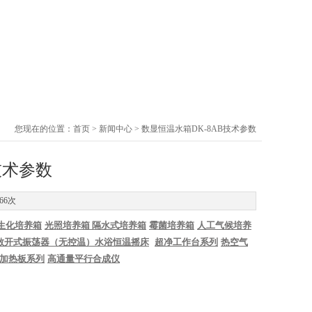
您现在的位置：
首页
>
新闻中心
> 数显恒温水箱DK-8AB技术参数
技术参数
66次
生化培养箱
光照培养箱
隔水式培养箱
霉菌培养箱
人工气候培养
敞开式振荡器（无控温）
水浴恒温摇床
超净工作台系列
热空气
加热板系列
高通量平行合成仪