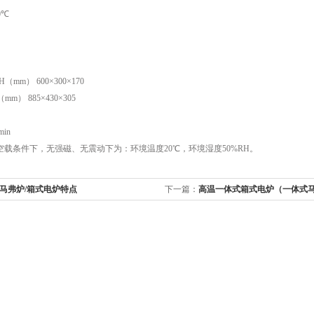
0℃
mm） 600×300×170
m） 885×430×305
in
空载条件下，无强磁、无震动下为：环境温度20℃，环境湿度50%RH。
马弗炉/箱式电炉特点
下一篇：
高温一体式箱式电炉（一体式
特点