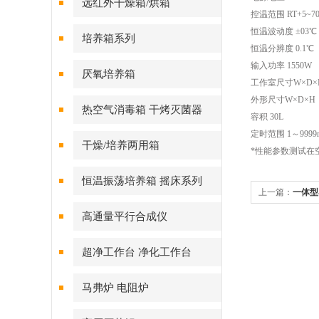
远红外干燥箱/烘箱
控温范围 RT+5~7
恒温波动度 ±03℃
培养箱系列
恒温分辨度 0.1℃
输入功率 1550W
厌氧培养箱
工作室尺寸W×D×H（
外形尺寸W×D×H（m
热空气消毒箱 干烤灭菌器
容积 30L
定时范围 1～9999m
干燥/培养两用箱
*性能参数测试在
恒温振荡培养箱 摇床系列
上一篇：
一体型
高通量平行合成仪
超净工作台 净化工作台
马弗炉 电阻炉