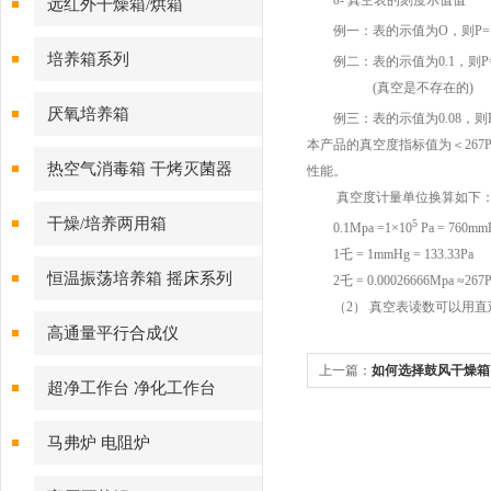
δ- 真空表的刻度示值值
远红外干燥箱/烘箱
例一：表的示值为O，则P=1
培养箱系列
例二：表的示值为0.1，则P=1
(真空是不存在的)
厌氧培养箱
例三：表的示值为0.08，则P=
本产品的真空度指标值为＜267
热空气消毒箱 干烤灭菌器
性能。
真空度计量单位换算如下
干燥/培养两用箱
5
0.1Mpa =1×10
Pa = 760m
1乇 = 1mmHg = 133.33Pa
恒温振荡培养箱 摇床系列
2乇 = 0.00026666Mpa ≈267P
（2） 真空表读数可以用直
高通量平行合成仪
上一篇：
如何选择鼓风干燥箱
超净工作台 净化工作台
马弗炉 电阻炉