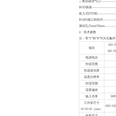
二氧化碳进气口—————
BOD插座————————
嵌入式打印机———————
RS485接口和软件———
测试孔25mm/50mm———
4、技术参数
注：带“F”和“Ⅱ”均为无氟
MJ-7
项目
MJ-70
电源电压
控温范围
恒温波动度
温度分辨率
控湿范围
湿度偏差
输入功率
500
工作室尺寸
450×32
W×D×H（mm）
外形尺寸