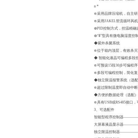
n *
⊕采用品牌压缩机，自主
⊕采用JAKEL管流循环
⊕PID控制方式，控温精确
⊕“Ⅱ”型具有微电脑湿度
◆紫外杀菌系统
⊕位于箱内顶层，有效杀
◆ 智能化液晶可编程多段
⊕可预设15段30步可编程序
⊕多段可编程控制，简化
◆独立限温报警系统（选
⊕超过限制温度即自动中
◆方便的数据处理（选配
⊕具有USB或RS485
3、可选配件
智能型程序控制器—————
大屏幕液晶显示器————
独立限温控制器—————