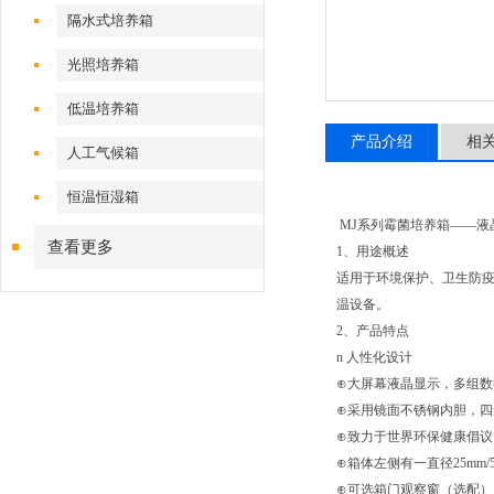
隔水式培养箱
光照培养箱
低温培养箱
产品介绍
相
人工气候箱
恒温恒湿箱
MJ系列霉菌培养箱——液
查看更多
1、用途概述
适用于环境保护、卫生防疫
温设备。
2、产品特点
n 人性化设计
⊕大屏幕液晶显示，多组
⊕采用镜面不锈钢内胆，
⊕致力于世界环保健康倡议，使
⊕箱体左侧有一直径25mm
⊕可选箱门观察窗（选配）