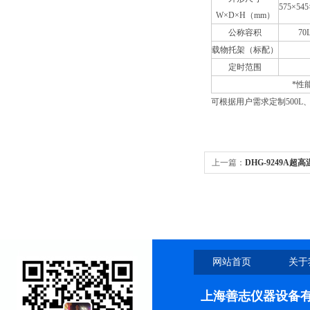
575×545
W×D×H（mm）
公称容积
70
载物托架（标配）
定时范围
*性
可根据用户需求定制500L、80
上一篇：
DHG-9249A
箱价格/高温烤箱
网站首页
关于
上海善志仪器设备